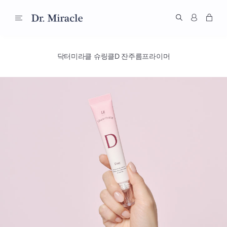
닥터미라클 슈링클D 잔주름프라이머